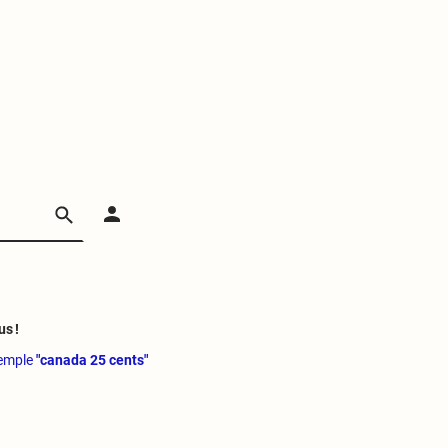
us !
xemple
"canada 25 cents"