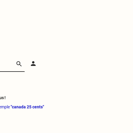
us !
xemple
"canada 25 cents"