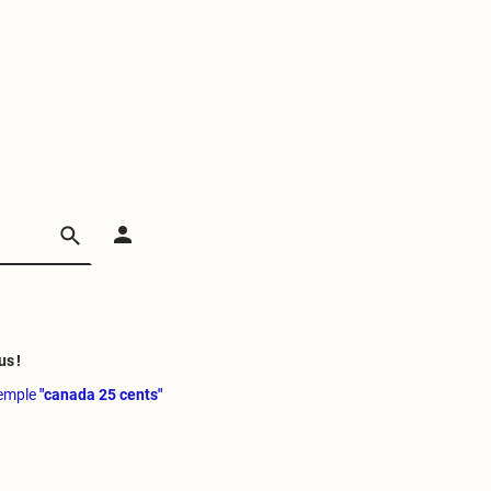
us !
xemple
"canada 25 cents"