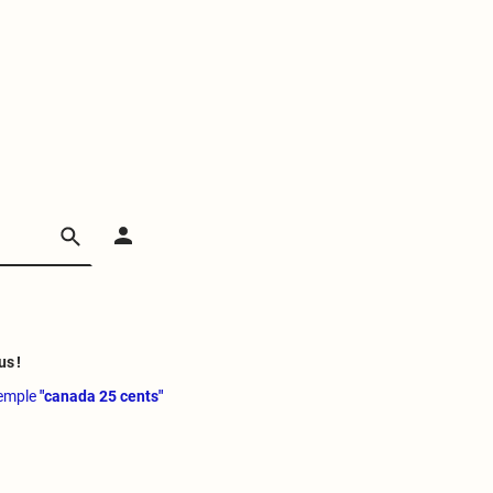
us !
xemple
"canada 25 cents"