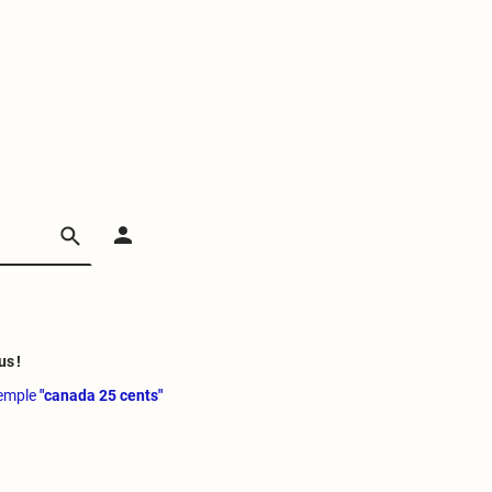
us !
xemple
"canada 25 cents"