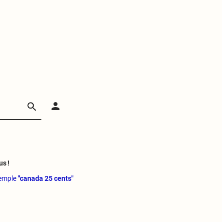
us !
xemple
"canada 25 cents"