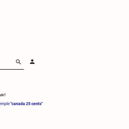
us !
xemple
"canada 25 cents"