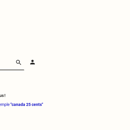
us !
xemple
"canada 25 cents"