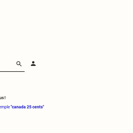
us !
xemple
"canada 25 cents"