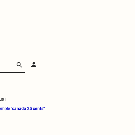
us !
xemple
"canada 25 cents"