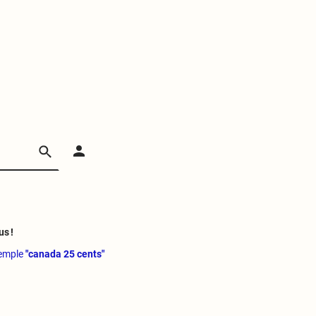
us !
xemple
"canada 25 cents"