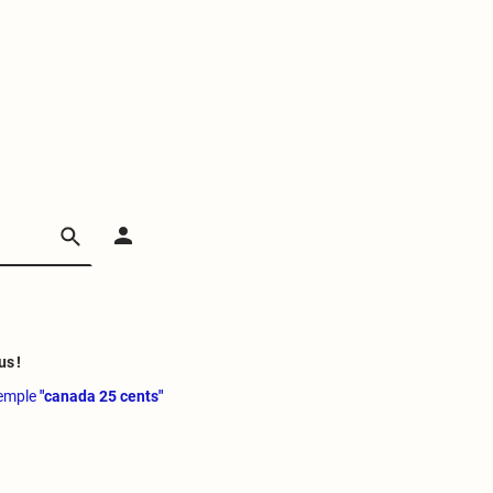
us !
xemple
"canada 25 cents"