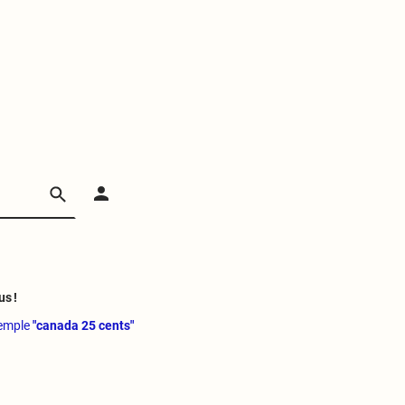
us !
xemple
"canada 25 cents"