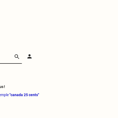
us !
xemple
"canada 25 cents"