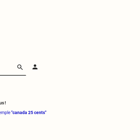
us !
xemple
"canada 25 cents"