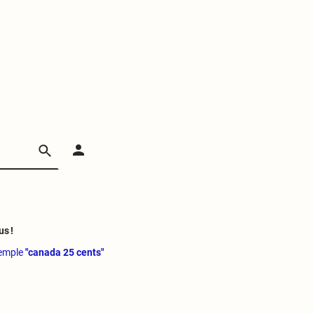
us !
xemple
"canada 25 cents"