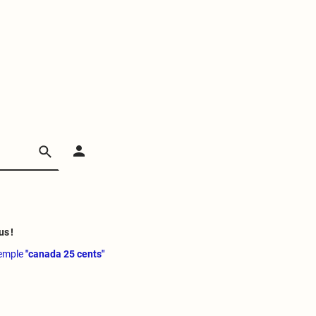
us !
xemple
"canada 25 cents"