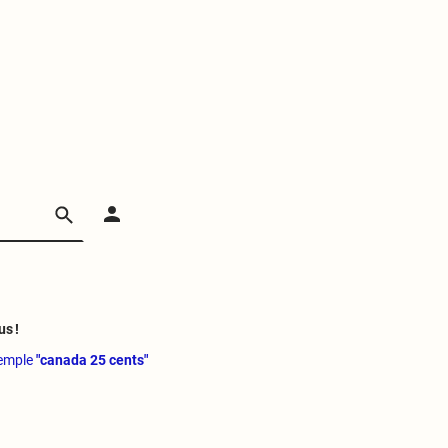
us !
xemple
"canada 25 cents"