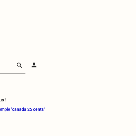
us !
xemple
"canada 25 cents"