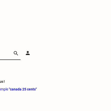
us !
xemple
"canada 25 cents"