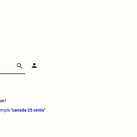
us !
xemple
"canada 25 cents"