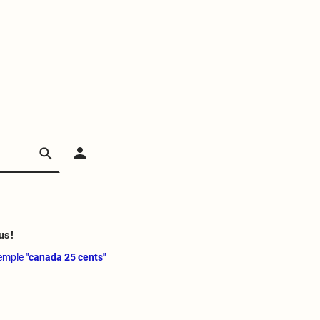
us !
xemple
"canada 25 cents"