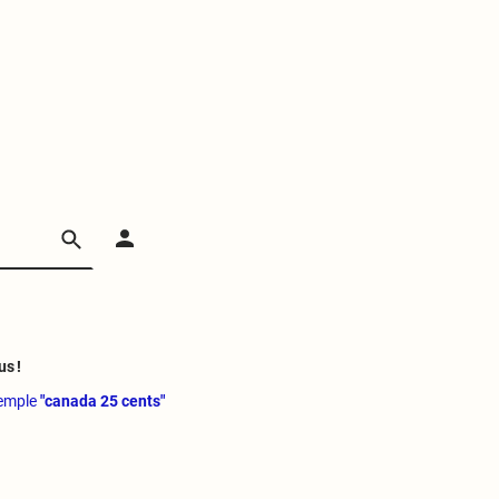
us !
xemple
"canada 25 cents"