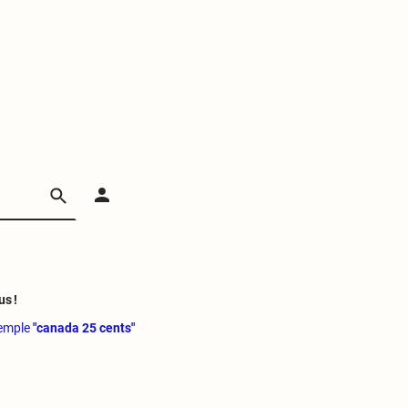
us !
xemple
"canada 25 cents"