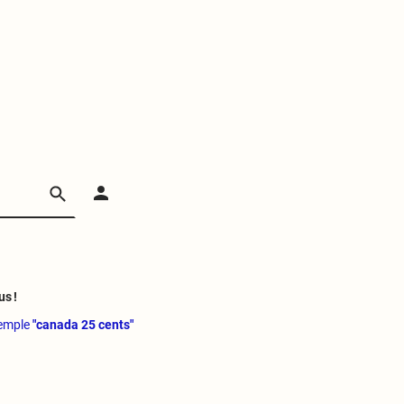
us !
xemple
"canada 25 cents"