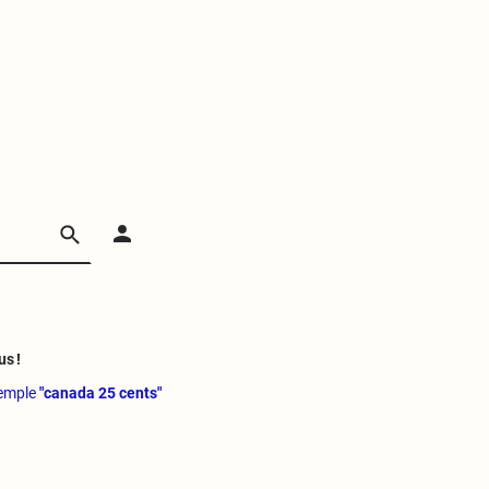
us !
xemple
"canada 25 cents"