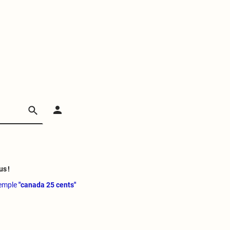
us !
xemple
"canada 25 cents"