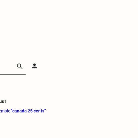
us !
xemple
"canada 25 cents"