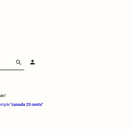
us !
xemple
"canada 25 cents"