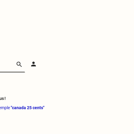
us !
xemple
"canada 25 cents"