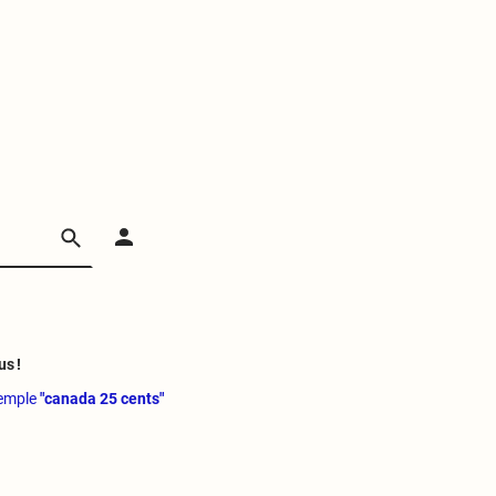
us !
xemple
"canada 25 cents"