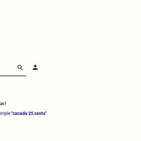
us !
xemple
"canada 25 cents"