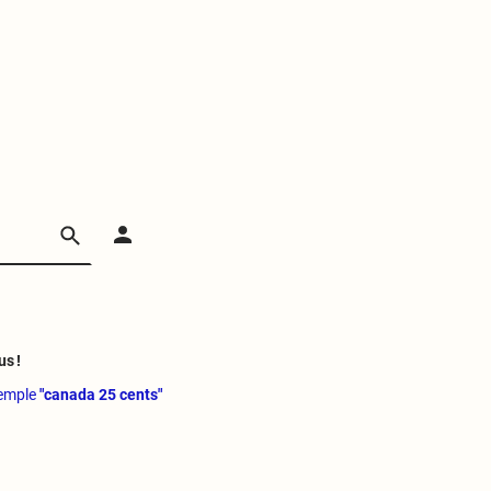
us !
xemple
"canada 25 cents"