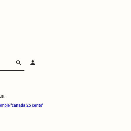
us !
xemple
"canada 25 cents"