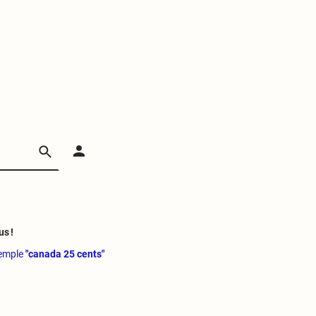
us !
xemple
"canada 25 cents"