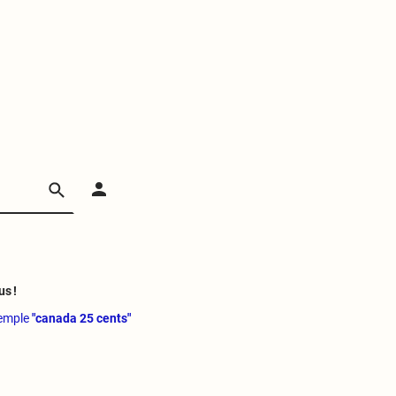
us !
xemple
"canada 25 cents"