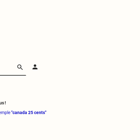
us !
xemple
"canada 25 cents"