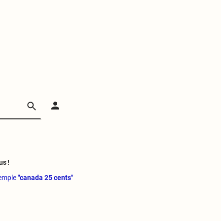
us !
xemple
"canada 25 cents"