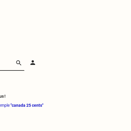
us !
xemple
"canada 25 cents"