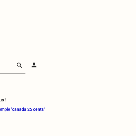
us !
xemple
"canada 25 cents"