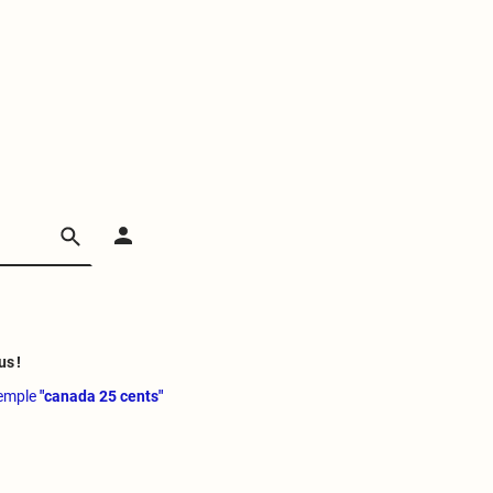
us !
xemple
"canada 25 cents"