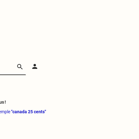
us !
xemple
"canada 25 cents"