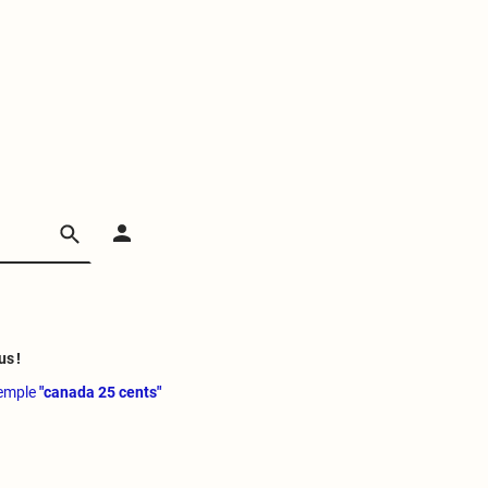
us !
xemple
"canada 25 cents"