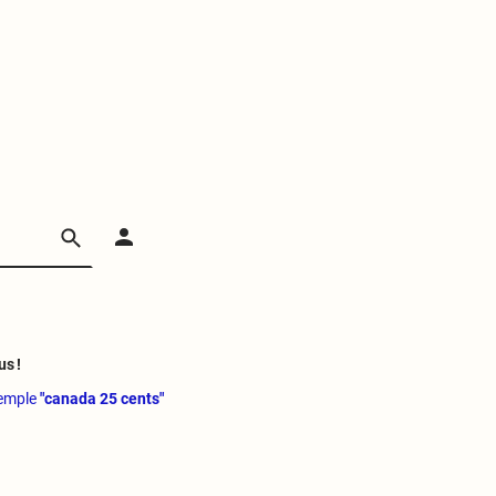
us !
xemple
"canada 25 cents"